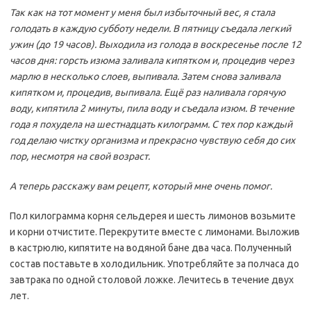
Так как на тот момент у меня был избыточный вес, я стала
голодать в каждую субботу недели. В пятницу съедала легкий
ужин (до 19 часов). Выходила из голода в воскресенье после 12
часов дня: горсть изюма заливала кипятком и, процедив через
марлю в несколько слоев, выпивала. Затем снова заливала
кипятком и, процедив, выпивала. Ещё раз наливала горячую
воду, кипятила 2 минуты, пила воду и съедала изюм. В течение
года я похудела на шестнадцать килограмм. С тех пор каждый
год делаю чистку организма и прекрасно чувствую себя до сих
пор, несмотря на свой возраст.
А теперь расскажу вам рецепт, который мне очень помог.
Пол килограмма корня сельдерея и шесть лимонов возьмите
и корни отчистите. Перекрутите вместе с лимонами. Выложив
в кастрюлю, кипятите на водяной бане два часа. Полученный
состав поставьте в холодильник. Употребляйте за полчаса до
завтрака по одной столовой ложке. Лечитесь в течение двух
лет.