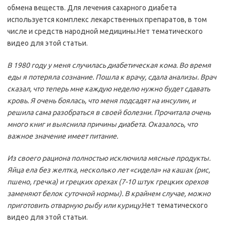
обмена веществ. Для лечения сахарного диабета
используется комплекс лекарственных препаратов, в том
числе и средств народной медицины.Нет тематического
видео для этой статьи.
В 1980 году у меня случилась диабетическая кома. Во время
еды я потеряла сознание. Пошла к врачу, сдала анализы. Врач
сказал, что теперь мне каждую неделю нужно будет сдавать
кровь. Я очень боялась, что меня подсадят на инсулин, и
решила сама разобраться в своей болезни. Прочитала очень
много книг и выяснила причины диабета. Оказалось, что
важное значение имеет питание.
Из своего рациона полностью исключила мясные продукты.
Яйца ела без желтка, несколько лет «сидела» на кашах (рис,
пшено, гречка) и грецких орехах (7-10 штук грецких орехов
заменяют белок суточной нормы). В крайнем случае, можно
приготовить отварную рыбу или курицу.
Нет тематического
видео для этой статьи.