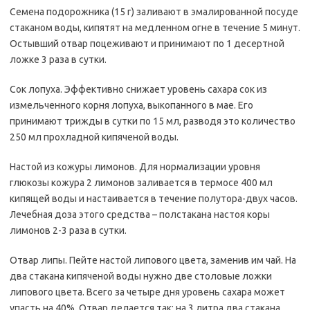
Семена подорожника (15 г) заливают в эмалированной посуде
стаканом воды, кипятят на медленном огне в течение 5 минут.
Остывший отвар поцеживают и принимают по 1 десертной
ложке 3 раза в сутки.
Сок лопуха. Эффективно снижает уровень сахара сок из
измельченного корня лопуха, выкопанного в мае. Его
принимают трижды в сутки по 15 мл, разводя это количество
250 мл прохладной кипяченой воды.
Настой из кожуры лимонов. Для нормализации уровня
глюкозы кожура 2 лимонов заливается в термосе 400 мл
кипящей воды и настаивается в течение полутора-двух часов.
Лечебная доза этого средства – полстакана настоя коры
лимонов 2-3 раза в сутки.
Отвар липы. Пейте настой липового цвета, заменив им чай. На
два стакана кипяченой воды нужно две столовые ложки
липового цвета. Всего за четыре дня уровень сахара может
упасть на 40%. Отвар делается так: на 3 литра два стакана