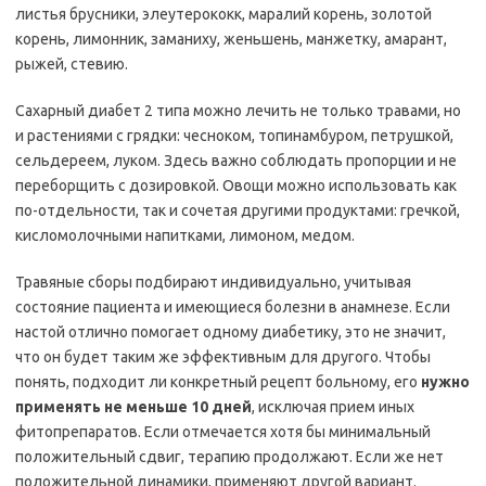
листья брусники, элеутерококк, маралий корень, золотой
корень, лимонник, заманиху, женьшень, манжетку, амарант,
рыжей, стевию.
Сахарный диабет 2 типа можно лечить не только травами, но
и растениями с грядки: чесноком, топинамбуром, петрушкой,
сельдереем, луком. Здесь важно соблюдать пропорции и не
переборщить с дозировкой. Овощи можно использовать как
по-отдельности, так и сочетая другими продуктами: гречкой,
кисломолочными напитками, лимоном, медом.
Травяные сборы подбирают индивидуально, учитывая
состояние пациента и имеющиеся болезни в анамнезе. Если
настой отлично помогает одному диабетику, это не значит,
что он будет таким же эффективным для другого. Чтобы
понять, подходит ли конкретный рецепт больному, его
нужно
применять не меньше 10 дней
, исключая прием иных
фитопрепаратов. Если отмечается хотя бы минимальный
положительный сдвиг, терапию продолжают. Если же нет
положительной динамики, применяют другой вариант.