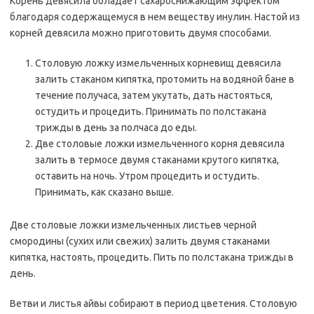
Корень девясила обладает сахароснижающим эффектом
благодаря содержащемуся в нем веществу инулин. Настой из
корней девясила можно приготовить двумя способами.
Столовую ложку измельченных корневищ девясила
залить стаканом кипятка, протомить на водяной бане в
течение получаса, затем укутать, дать настояться,
остудить и процедить. Принимать по полстакана
трижды в день за полчаса до еды.
Две столовые ложки измельченного корня девясила
залить в термосе двумя стаканами крутого кипятка,
оставить на ночь. Утром процедить и остудить.
Принимать, как сказано выше.
Две столовые ложки измельченных листьев черной
смородины (сухих или свежих) залить двумя стаканами
кипятка, настоять, процедить. Пить по полстакана трижды в
день.
Ветви и листья айвы собирают в период цветения. Столовую