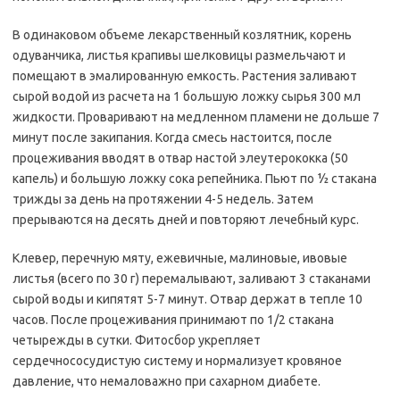
В одинаковом объеме лекарственный козлятник, корень
одуванчика, листья крапивы шелковицы размельчают и
помещают в эмалированную емкость. Растения заливают
сырой водой из расчета на 1 большую ложку сырья 300 мл
жидкости. Проваривают на медленном пламени не дольше 7
минут после закипания. Когда смесь настоится, после
процеживания вводят в отвар настой элеутерококка (50
капель) и большую ложку сока репейника. Пьют по ½ стакана
трижды за день на протяжении 4-5 недель. Затем
прерываются на десять дней и повторяют лечебный курс.
Клевер, перечную мяту, ежевичные, малиновые, ивовые
листья (всего по 30 г) перемалывают, заливают 3 стаканами
сырой воды и кипятят 5-7 минут. Отвар держат в тепле 10
часов. После процеживания принимают по 1/2 стакана
четырежды в сутки. Фитосбор укрепляет
сердечнососудистую систему и нормализует кровяное
давление, что немаловажно при сахарном диабете.