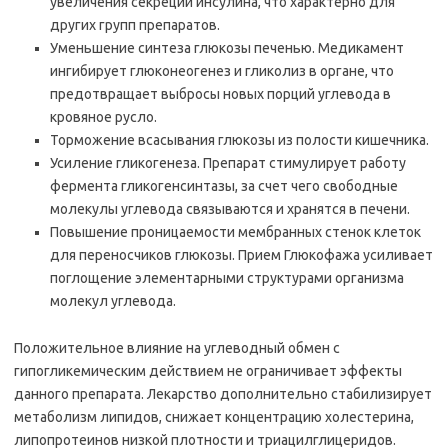
увеличения секреции инсулина, что характерно для
других групп препаратов.
Уменьшение синтеза глюкозы печенью. Медикамент
ингибирует глюконеогенез и гликолиз в органе, что
предотвращает выбросы новых порций углевода в
кровяное русло.
Торможение всасывания глюкозы из полости кишечника.
Усиление гликогенеза. Препарат стимулирует работу
фермента гликогенсинтазы, за счет чего свободные
молекулы углевода связываются и хранятся в печени.
Повышение проницаемости мембранных стенок клеток
для переносчиков глюкозы. Прием Глюкофажа усиливает
поглощение элементарными структурами организма
молекул углевода.
Положительное влияние на углеводный обмен с
гипогликемическим действием не ограничивает эффекты
данного препарата. Лекарство дополнительно стабилизирует
метаболизм липидов, снижает концентрацию холестерина,
липопротеинов низкой плотности и триацилглицеридов.