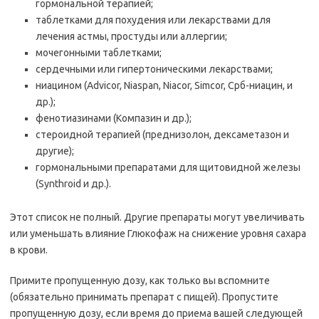
гормональной терапией;
таблетками для похудения или лекарствами для
лечения астмы, простуды или аллергии;
мочегонными таблетками;
сердечными или гипертоническими лекарствами;
ниацином (Advicor, Niaspan, Niacor, Simcor, Срб-ниацин, и
др.);
фенотиазинами (Компазин и др.);
стероидной терапией (преднизолон, дексаметазон и
другие);
гормональными препаратами для щитовидной железы
(Synthroid и др.).
Этот список не полный. Другие препараты могут увеличивать
или уменьшать влияние Глюкофаж на снижение уровня сахара
в крови.
Примите пропущенную дозу, как только вы вспомните
(обязательно принимать препарат с пищей). Пропустите
пропущенную дозу, если время до приема вашей следующей