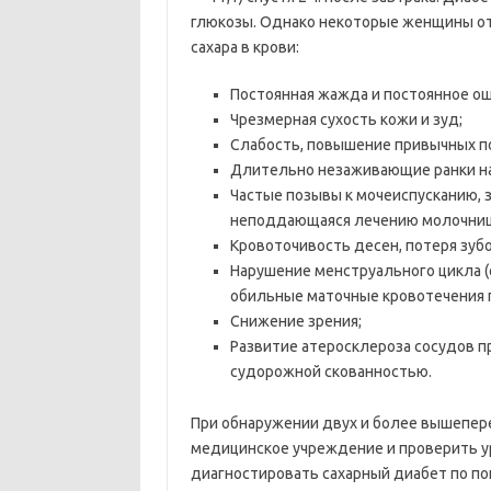
глюкозы. Однако некоторые женщины от
сахара в крови:
Постоянная жажда и постоянное о
Чрезмерная сухость кожи и зуд;
Слабость, повышение привычных п
Длительно незаживающие ранки на 
Частые позывы к мочеиспусканию, 
неподдающаяся лечению молочниц
Кровоточивость десен, потеря зуб
Нарушение менструального цикла (
обильные маточные кровотечения п
Снижение зрения;
Развитие атеросклероза сосудов п
судорожной скованностью.
При обнаружении двух и более вышепер
медицинское учреждение и проверить у
диагностировать сахарный диабет по по