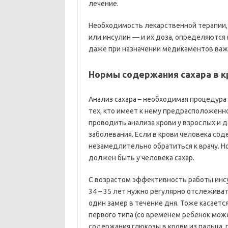
лечение.
Необходимость лекарственной терапии,
или инсулин — и их доза, определяются
даже при назначении медикаментов важн
Нормы содержания сахара в к
Анализ сахара – необходимая процедура 
тех, кто имеет к нему предрасположенн
проводить анализа крови у взрослых и 
заболевания. Если в крови человека с
незамедлительно обратиться к врачу. Но
должен быть у человека сахар.
С возрастом эффективность работы инс
34 – 35 лет нужно регулярно отслежива
один замер в течение дня. Тоже касает
первого типа (со временем ребенок може
содержания глюкозы в крови из пальца, 