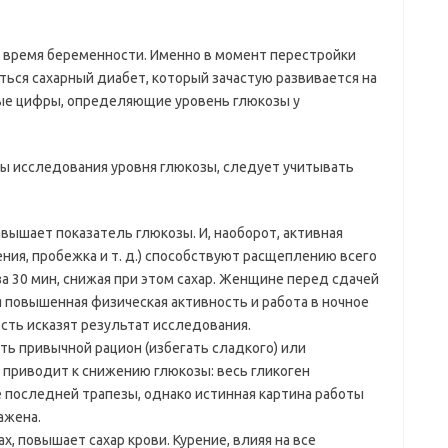
о время беременности. Именно в момент перестройки
ться сахарный диабет, который зачастую развивается на
ые цифры, определяющие уровень глюкозы у
ы исследования уровня глюкозы, следует учитывать
вышает показатель глюкозы. И, наоборот, активная
ния, пробежка и т. д.) способствуют расщеплению всего
 за 30 мин, снижая при этом сахар. Женщине перед сдачей
я повышенная физическая активность и работа в ночное
сть исказят результат исследования.
ть привычной рацион (избегать сладкого) или
приводит к снижению глюкозы: весь гликоген
е последней трапезы, однако истинная картина работы
ажена.
х, повышает сахар крови. Курение, влияя на все