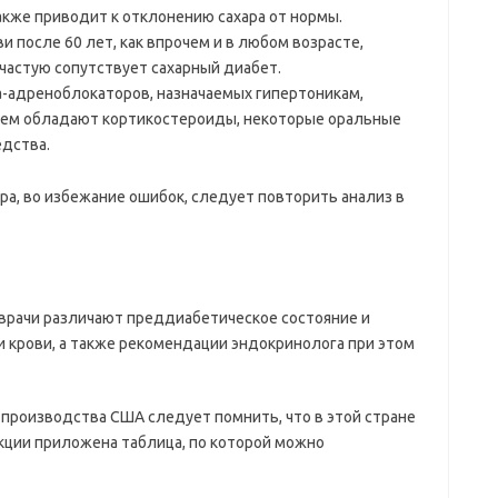
акже приводит к отклонению сахара от нормы.
и после 60 лет, как впрочем и в любом возрасте,
астую сопутствует сахарный диабет.
-адреноблокаторов, назначаемых гипертоникам,
ием обладают кортикостероиды, некоторые оральные
едства.
а, во избежание ошибок, следует повторить анализ в
и врачи различают преддиабетическое состояние и
и крови, а также рекомендации эндокринолога при этом
производства США следует помнить, что в этой стране
укции приложена таблица, по которой можно