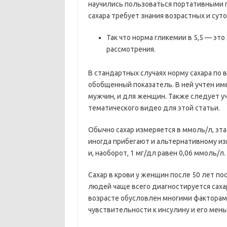
научились пользоваться портативными 
сахара требует знания возрастных и суто
Так что норма гликемии в 5,5 — э
рассмотрения.
В стандартных случаях норму сахара по
обобщенный показатель. В ней учтен им
мужчин, и для женщин. Также следует у
тематического видео для этой статьи.
Обычно сахар измеряется в ммоль/л, эта
иногда прибегают и альтернативному из
и, наоборот, 1 мг/дл равен 0,06 ммоль/л.
Сахар в крови у женщин после 50 лет п
людей чаще всего диагностируется сах
возрасте обусловлен многими факторами
чувствительности к инсулину и его ме