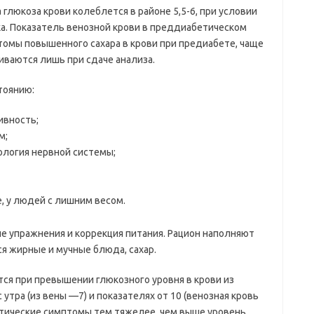
глюкоза крови колеблется в районе 5,5-6, при условии
ка. Показатель венозной крови в преддиабетическом
птомы повышенного сахара в крови при предиабете, чаще
иваются лишь при сдаче анализа.
тоянию:
ивность;
м;
ология нервной системы;
, у людей с лишним весом.
е упражнения и коррекция питания. Рацион наполняют
я жирные и мучные блюда, сахар.
ся при превышении глюкозного уровня в крови из
 утра (из вены —7) и показателях от 10 (венозная кровь
абетические симптомы тем тяжелее, чем выше уровень