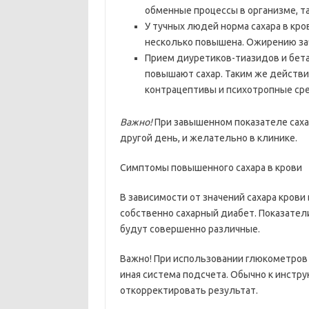
обменные процессы в организме, т
У тучных людей норма сахара в кров
несколько повышена. Ожирению зач
Прием диуретиков-тиазидов и бета
повышают сахар. Таким же действ
контрацептивы и психотропные ср
Важно!
При завышенном показателе сахар
другой день, и желательно в клинике.
Симптомы повышенного сахара в крови
В зависимости от значений сахара кров
собственно сахарный диабет. Показател
будут совершенно различные.
Важно! При использовании глюкометров 
иная система подсчета. Обычно к инстр
откорректировать результат.