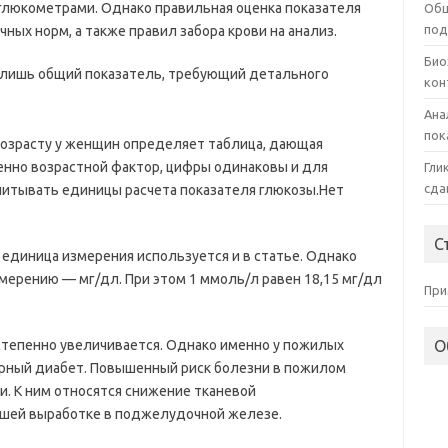
глюкометрами. Однако правильная оценка показателя
Общ
под
чных норм, а также правил забора крови на анализ.
Био
то лишь общий показатель, требующий детального
кон
Ана
пок
 возрасту у женщин определяет таблица, дающая
енно возрастной фактор, цифры одинаковы и для
Гли
сда
читывать единицы расчета показателя глюкозы.Нет
С
 единица измерения используется и в статье. Однако
мерению — мг/дл. При этом 1 ммоль/л равен 18,15 мг/дл
При
остепенно увеличивается. Однако именно у пожилых
О
арный диабет. Повышенный риск болезни в пожилом
. К ним относятся снижение тканевой
ньшей выработке в поджелудочной железе.