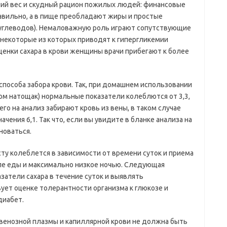
ний вес и скудный рацион пожилых людей: финансовые
авильно, а в пище преобладают жиры и простые
 углеводов). Немаловажную роль играют сопутствующие
 некоторые из которых приводят к гипергликемии
 оценки сахара в крови женщины врачи прибегают к более
способа забора крови. Так, при домашнем использовании
ром натощак) нормальные показатели колеблются от 3,3,
его на анализ забирают кровь из вены, в таком случае
ачения 6,1. Так что, если вы увидите в бланке анализа на
лноваться.
сту колеблется в зависимости от времени суток и приема
ле еды и максимально низкое ночью. Следующая
затели сахара в течение суток и выявлять
ует оценке толерантности организма к глюкозе и
диабет.
 венозной плазмы и капиллярной крови не должна быть