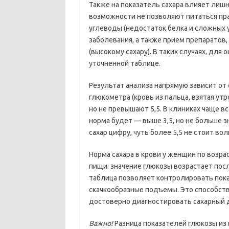
Также на показатель сахара влияет лиш
возможности не позволяют питаться пр
углеводы (недостаток белка и сложных
заболевания, а также прием препаратов,
(высокому сахару). В таких случаях, для
уточненной таблице.
Результат анализа напрямую зависит от 
глюкометра (кровь из пальца, взятая ут
но не превышают 5,5. В клиниках чаще вс
норма будет — выше 3,5, но не больше зн
сахар цифру, чуть более 5,5 не стоит во
Норма сахара в крови у женщин по возра
пищи: значение глюкозы возрастает пос
таблица позволяет контролировать пока
скачкообразные подъемы. Это способств
достоверно диагностировать сахарный 
Важно!
Разница показателей глюкозы из