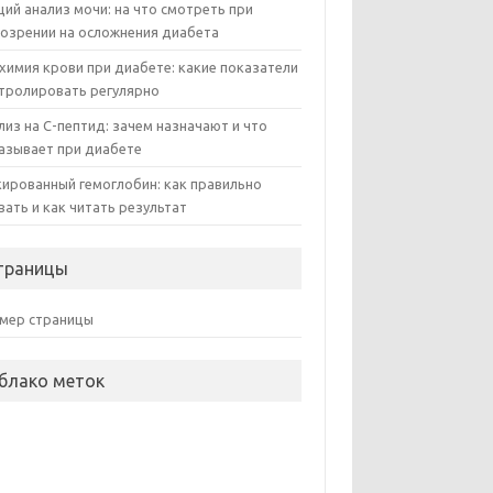
ий анализ мочи: на что смотреть при
озрении на осложнения диабета
химия крови при диабете: какие показатели
тролировать регулярно
лиз на С-пептид: зачем назначают и что
азывает при диабете
кированный гемоглобин: как правильно
вать и как читать результат
траницы
мер страницы
блако меток