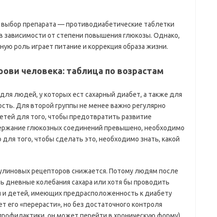
 выбор препарата — противодиабетические таблетки
 в зависимости от степени повышения глюкозы. Однако,
ую роль играет питание и коррекция образа жизни.
рови человека: таблица по возрастам
для людей, у которых ест сахарный диабет, а также для
ость. Для второй группы не менее важно регулярно
детей для того, чтобы предотвратить развитие
одержание глюкозных соединений превышено, необходимо
 для того, чтобы сделать это, необходимо знать, какой
улиновых рецепторов снижается. Потому людям после
ть дневные колебания сахара или хотя бы проводить
ся и детей, имеющих предрасположенность к диабету
т его «перерасти», но без достаточного контроля
профилактики, он может перейти в хроническую форму).