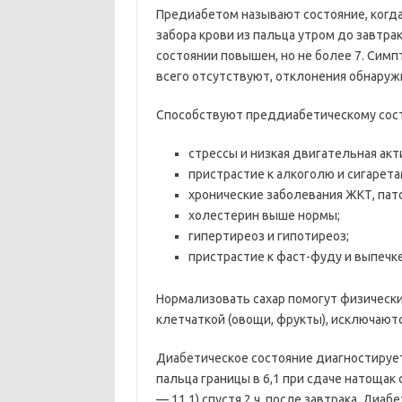
Предиабетом называют состояние, когда 
забора крови из пальца утром до завтра
состоянии повышен, но не более 7. Сим
всего отсутствуют, отклонения обнаруж
Способствуют преддиабетическому сос
стрессы и низкая двигательная акт
пристрастие к алкоголю и сигарета
хронические заболевания ЖКТ, пат
холестерин выше нормы;
гипертиреоз и гипотиреоз;
пристрастие к фаст-фуду и выпечке
Нормализовать сахар помогут физически
клетчаткой (овощи, фрукты), исключаютс
Диабетическое состояние диагностирует
пальца границы в 6,1 при сдаче натощак с
— 11,1) спустя 2 ч. после завтрака. Ди